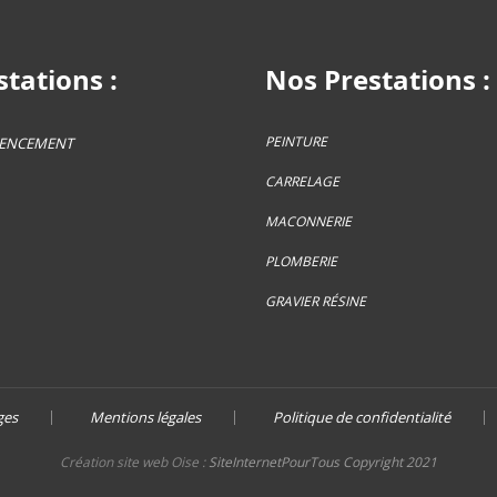
tations :
Nos Prestations :
PEINTURE
GENCEMENT
CARRELAGE
MACONNERIE
PLOMBERIE
GRAVIER RÉSINE
ges
Mentions légales
Politique de confidentialité
Création site web Oise :
SiteInternetPourTous Copyright 2021