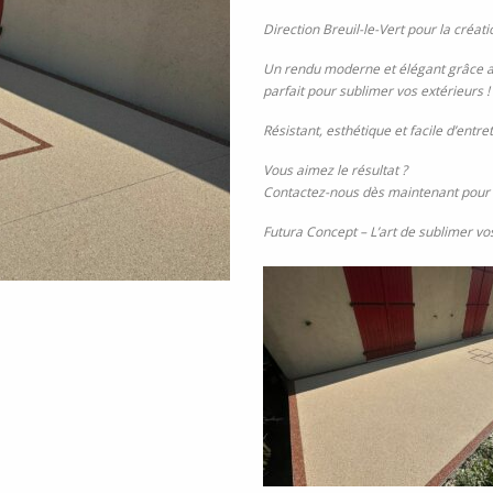
Direction Breuil-le-Vert pour la créa
Un rendu moderne et élégant grâce au 
parfait pour sublimer vos extérieurs !
Résistant, esthétique et facile d’entr
Vous aimez le résultat ?
Contactez-nous dès maintenant pour di
Futura Concept – L’art de sublimer vos