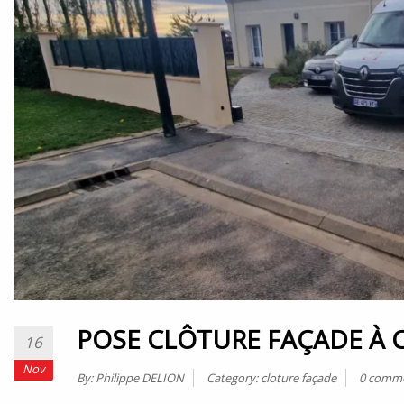
POSE CLÔTURE FAÇADE À 
16
Nov
By:
Philippe DELION
Category:
cloture façade
0 comm