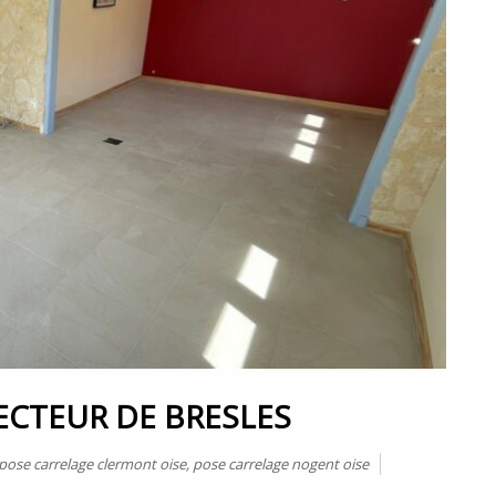
ECTEUR DE BRESLES
pose carrelage clermont oise
,
pose carrelage nogent oise