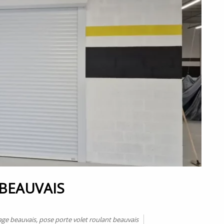
 BEAUVAIS
age beauvais
,
pose porte volet roulant beauvais