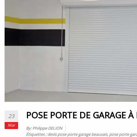
POSE PORTE DE GARAGE À
23
Mar
By:
Philippe DELION
Étiquettes :
devis pose porte garage beauvais
,
pose porte gar