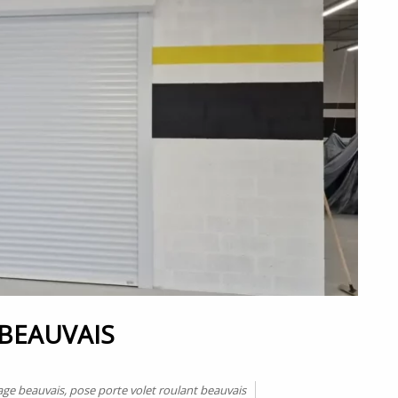
 BEAUVAIS
age beauvais
,
pose porte volet roulant beauvais