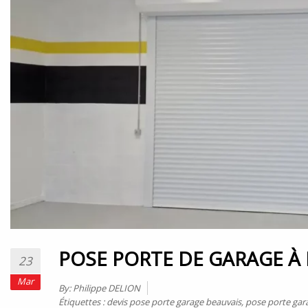
POSE PORTE DE GARAGE À
23
Mar
By:
Philippe DELION
Étiquettes :
devis pose porte garage beauvais
,
pose porte gar